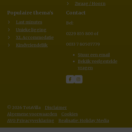
Zwaag / Hoorn
Populaire thema's
Contact
Last minutes
Bel:
Unieke ligging
0229 855 800 of
XL Accommodatie
0033 7 80507779
Kindvriendelijk
Stuur een email
Bekijk veelgestelde
vragen
© 2026 TotaVilla
Disclaimer
Algemene voorwaarden
Cookies
AVG Privacyverklaring
Realisatie: Holiday Media