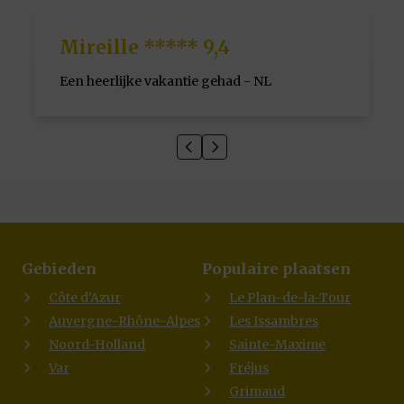
Mireille ***** 9,4
Een heerlijke vakantie gehad - NL
Gebieden
Populaire plaatsen
Côte d'Azur
Le Plan-de-la-Tour
Auvergne-Rhône-Alpes
Les Issambres
Noord-Holland
Sainte-Maxime
Var
Fréjus
Grimaud