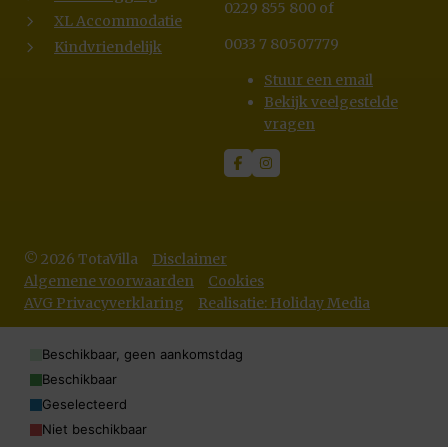
0229 855 800 of
XL Accommodatie
0033 7 80507779
Kindvriendelijk
Stuur een email
Bekijk veelgestelde
vragen
© 2026 TotaVilla
Disclaimer
Algemene voorwaarden
Cookies
AVG Privacyverklaring
Realisatie: Holiday Media
Beschikbaar, geen aankomstdag
Beschikbaar
Geselecteerd
Niet beschikbaar