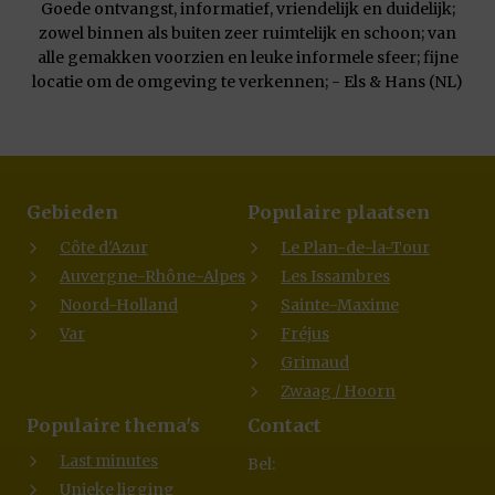
Goede ontvangst, informatief, vriendelijk en duidelijk;
zowel binnen als buiten zeer ruimtelijk en schoon; van
alle gemakken voorzien en leuke informele sfeer; fijne
locatie om de omgeving te verkennen; - Els & Hans (NL)
Gebieden
Populaire plaatsen
Côte d'Azur
Le Plan-de-la-Tour
Auvergne-Rhône-Alpes
Les Issambres
Noord-Holland
Sainte-Maxime
Var
Fréjus
Grimaud
Zwaag / Hoorn
Populaire thema's
Contact
Last minutes
Bel:
Unieke ligging