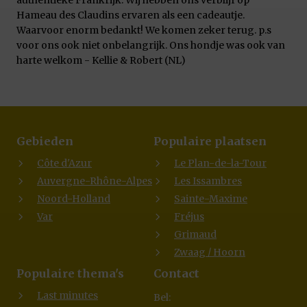
authentieke Frankrijk. Wij hebben ons verblijf op
Hameau des Claudins ervaren als een cadeautje.
Waarvoor enorm bedankt! We komen zeker terug. p.s
voor ons ook niet onbelangrijk. Ons hondje was ook van
harte welkom - Kellie & Robert (NL)
Gebieden
Populaire plaatsen
Côte d'Azur
Le Plan-de-la-Tour
Auvergne-Rhône-Alpes
Les Issambres
Noord-Holland
Sainte-Maxime
Var
Fréjus
Grimaud
Zwaag / Hoorn
Populaire thema's
Contact
Last minutes
Bel: