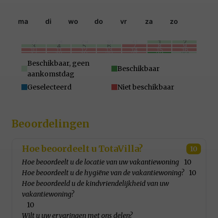
ma
di
wo
do
vr
za
zo
27
28
29
30
31
1
2
3
4
5
6
7
8
9
10
11
12
13
14
15
16
17
18
19
20
21
22
23
24
25
26
27
28
29
30
31
1
2
3
4
5
6
Beschikbaar, geen
Beschikbaar
aankomstdag
Geselecteerd
Niet beschikbaar
Beoordelingen
Hoe beoordeelt u TotaVilla?
10
Hoe beoordeelt u de locatie van uw vakantiewoning
10
Hoe beoordeelt u de hygiëne van de vakantiewoning?
10
Hoe beoordeeld u de kindvriendelijkheid van uw
vakantiewoning?
10
Wilt u uw ervaringen met ons delen?