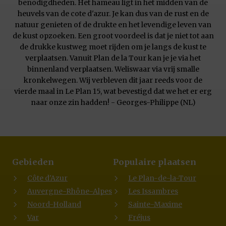
benodigdheden. Het hameau ligt in het midden van de
heuvels van de cote d'azur. Je kan dus van de rust en de
natuur genieten of de drukte en het levendige leven van
de kust opzoeken. Een groot voordeel is dat je niet tot aan
de drukke kustweg moet rijden om je langs de kust te
verplaatsen. Vanuit Plan de la Tour kan je je via het
binnenland verplaatsen. Weliswaar via vrij smalle
kronkelwegen. Wij verbleven dit jaar reeds voor de
vierde maal in Le Plan 15, wat bevestigd dat we het er erg
naar onze zin hadden! - Georges-Philippe (NL)
Gebieden
Populaire plaatsen
Côte d'Azur
Le Plan-de-la-Tour
Auvergne-Rhône-Alpes
Les Issambres
Noord-Holland
Sainte-Maxime
Var
Fréjus