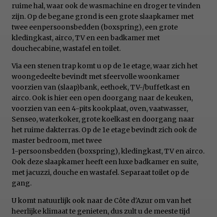
ruime hal, waar ook de wasmachine en droger te vinden
zijn. Op de begane grond is een grote slaapkamer met
twee eenpersoonsbedden (boxspring), een grote
kledingkast, airco, TV en een badkamer met
douchecabine, wastafel en toilet.
Via een stenen trap komt u op de 1e etage, waar zich het
woongedeelte bevindt met sfeervolle woonkamer
voorzien van (slaap)bank, eethoek, TV-/buffetkast en
airco. Ook is hier een open doorgang naar de keuken,
voorzien van een 4-pits kookplaat, oven, vaatwasser,
Senseo, waterkoker, grote koelkast en doorgang naar
het ruime dakterras. Op de 1e etage bevindt zich ook de
master bedroom, met twee
1-persoonsbedden (boxspring), kledingkast, TV en airco.
Ook deze slaapkamer heeft een luxe badkamer en suite,
met jacuzzi, douche en wastafel. Separaat toilet op de
gang.
U komt natuurlijk ook naar de Côte d'Azur om van het
heerlijke klimaat te genieten, dus zult u de meeste tijd