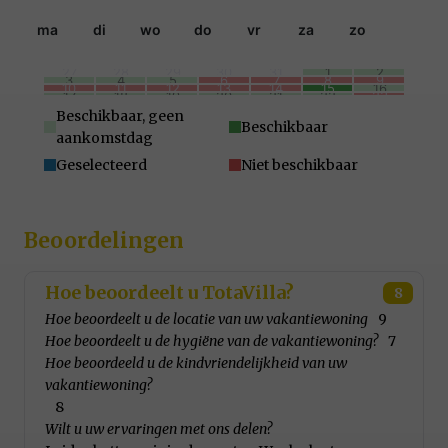
ma
di
wo
do
vr
za
zo
27
28
29
30
31
1
2
3
4
5
6
7
8
9
10
11
12
13
14
15
16
17
18
19
20
21
22
23
24
25
26
27
28
29
30
31
1
2
3
4
5
6
Beschikbaar, geen
Beschikbaar
aankomstdag
Geselecteerd
Niet beschikbaar
Beoordelingen
Hoe beoordeelt u TotaVilla?
8
Hoe beoordeelt u de locatie van uw vakantiewoning
9
Hoe beoordeelt u de hygiëne van de vakantiewoning?
7
Hoe beoordeeld u de kindvriendelijkheid van uw
vakantiewoning?
8
Wilt u uw ervaringen met ons delen?